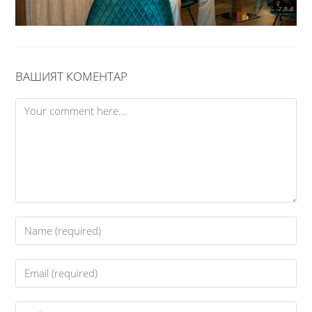
ВАШИЯТ КОМЕНТАР
Comment
Enter
your
name
Enter
or
your
username
email
Enter
to